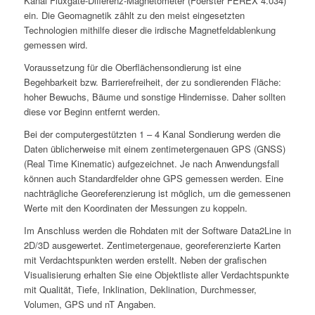
Kanal Fluxgate-Differenz-Magnetometer (Foerster FEREX 4.034)
ein. Die Geomagnetik zählt zu den meist eingesetzten
Technologien mithilfe dieser die irdische Magnetfeldablenkung
gemessen wird.
Voraussetzung für die Oberflächensondierung ist eine
Begehbarkeit bzw. Barrierefreiheit, der zu sondierenden Fläche:
hoher Bewuchs, Bäume und sonstige Hindernisse. Daher sollten
diese vor Beginn entfernt werden.
Bei der computergestützten 1 – 4 Kanal Sondierung werden die
Daten üblicherweise mit einem zentimetergenauen GPS (GNSS)
(Real Time Kinematic) aufgezeichnet. Je nach Anwendungsfall
können auch Standardfelder ohne GPS gemessen werden. Eine
nachträgliche Georeferenzierung ist möglich, um die gemessenen
Werte mit den Koordinaten der Messungen zu koppeln.
Im Anschluss werden die Rohdaten mit der Software Data2Line in
2D/3D ausgewertet. Zentimetergenaue, georeferenzierte Karten
mit Verdachtspunkten werden erstellt. Neben der grafischen
Visualisierung erhalten Sie eine Objektliste aller Verdachtspunkte
mit Qualität, Tiefe, Inklination, Deklination, Durchmesser,
Volumen, GPS und nT Angaben.