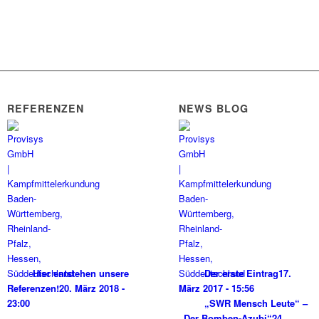
REFERENZEN
NEWS BLOG
Hier entstehen unsere
Der erste Eintrag
17.
Referenzen!
20. März 2018 -
März 2017 - 15:56
23:00
„SWR Mensch Leute“ –
„Der Bomben-Azubi“
24.